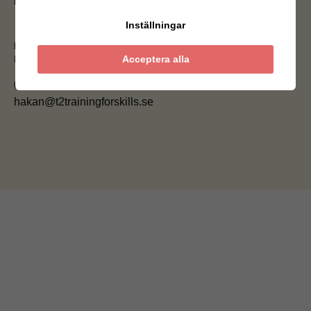
mina kollegor
så berättar vi mer.
Inställningar
Håkan Burén
Acceptera alla
Key Account Manager
070 642 45 88
hakan@t2trainingforskills.se